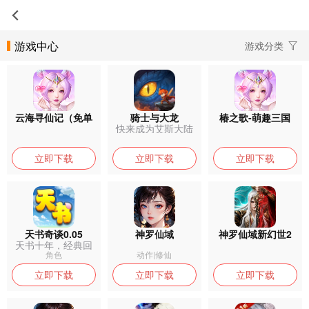
游戏中心
游戏分类
云海寻仙记（免单
骑士与大龙
椿之歌-萌趣三国
快来成为艾斯大陆
版）
的唯一屠龙骑...
立即下载
立即下载
立即下载
天书奇谈0.05
神罗仙域
神罗仙域新幻世2
天书十年，经典回
合。
角色
动作|修仙
立即下载
立即下载
立即下载