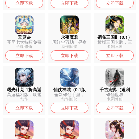
立即下载
立即下载
立即下载
天灵诀
永夜魔君
铜雀三国II（0.1）
开局七大特权免费
历红尘万劫，寻身
横版三国卡牌，三
激活
世之谜，修仙...
国乱世等你争...
卡牌|修仙
动作|仙侠
卡牌|三国
立即下载
立即下载
立即下载
曙光计划-1折高返
仙侠神域（0.1版
千古宠界（返利
高返福利版，联盟
全新修仙手游，
修仙世界
版
本）
版）
争霸赚代金券...
《仙侠神域》震...
动作
动作|仙侠
卡牌|修仙
立即下载
立即下载
立即下载