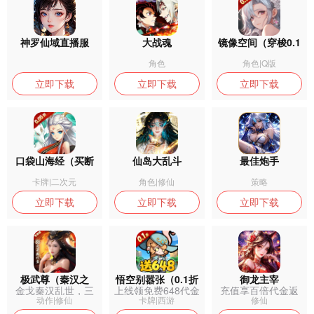
神罗仙域直播服
大战魂
镜像空间（穿梭0.1
折异界悬空城）
角色
角色|Q版
立即下载
立即下载
立即下载
口袋山海经（买断
仙岛大乱斗
最佳炮手
版）
卡牌|二次元
角色|修仙
策略
立即下载
立即下载
立即下载
极武尊（秦汉之
悟空别嚣张（0.1折
御龙主宰
金戈秦汉乱世，三
上线领免费648代金
充值享百倍代金返
战）
代金返利）
职逐鹿沙场，...
券
利，躺着修仙
动作|修仙
卡牌|西游
修仙