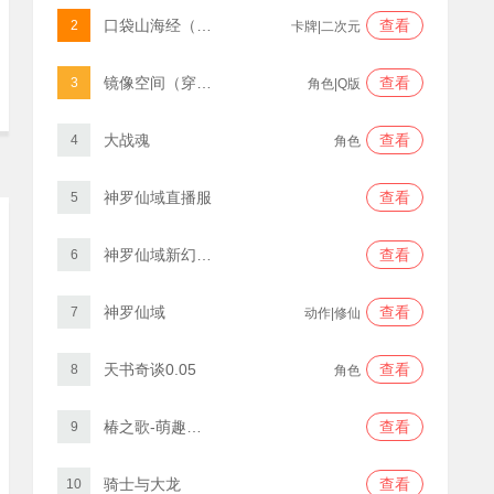
口袋山海经（买断版）
查看
2
卡牌|二次元
镜像空间（穿梭0.1折异界悬空城）
查看
3
角色|Q版
大战魂
查看
4
角色
神罗仙域直播服
查看
5
神罗仙域新幻世2
查看
6
神罗仙域
查看
7
动作|修仙
天书奇谈0.05
查看
8
角色
椿之歌-萌趣三国
查看
9
骑士与大龙
查看
10