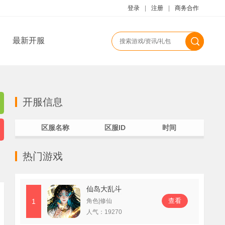
登录
|
注册
|
商务合作
最新开服
开服信息
区服名称
区服ID
时间
热门游戏
仙岛大乱斗
查看
1
角色|修仙
人气：
19270